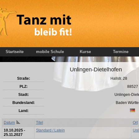
Startseite
mobile Schule
Kurse
Termine
Unlingen-Dietelhofen
Straße:
Hallstr. 28
PLZ:
88527
Stadt:
Unlingen-Diet
Bundesland:
Baden Württ
Land:
Datum
Titel
Ort
10.10.2025 -
Standard / Latein
Unl
25.11.2027