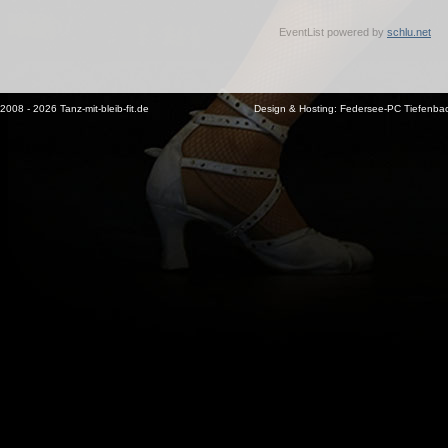
EventList powered by
schlu.net
2008 - 2026 Tanz-mit-bleib-fit.de
Design & Hosting:
Federsee-PC Tiefenba