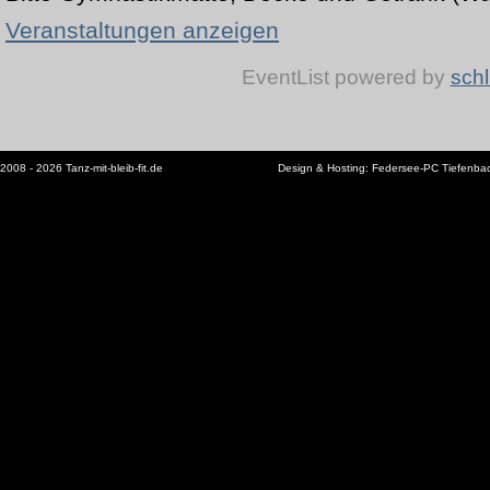
Veranstaltungen anzeigen
EventList powered by
schl
2008 - 2026 Tanz-mit-bleib-fit.de
Design & Hosting:
Federsee-PC Tiefenba